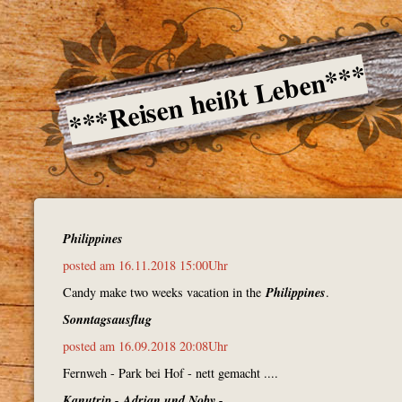
***Reisen heißt Leben***
Philippines
posted am 16.11.2018 15:00Uhr
Philippines
Candy make two weeks vacation in the
.
Sonntagsausflug
posted am 16.09.2018 20:08Uhr
Fernweh - Park bei Hof - nett gemacht ....
Kanutrip - Adrian und Noby -